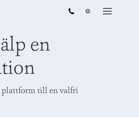
älp en
ation
attform till en valfri