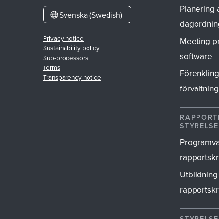
Planering 
Svenska (Swedish)
dagordnin
Privacy notice
Meeting p
Sustainability policy
software
Sub-processors
Terms
Förenkling
Transparency notice
förvaltnin
RAPPORTE
STYRELS
Programva
rapportskr
Utbildning 
rapportskr
STYRELS