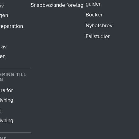
guider
Snabbväxande företag
av
Böcker
gen
Nyhetsbrev
reparation
Fallstudier
 av
gen
RING TILL
EN
ra för
ivning
i
ivning
ENS