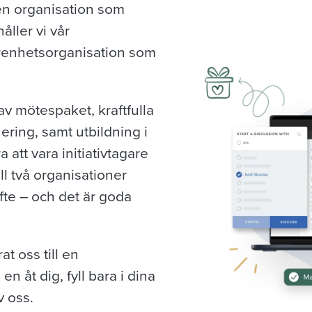
en organisation som
åller vi vår
görenhetsorganisation som
 av mötespaket, kraftfulla
ring, samt utbildning i
 att vara initiativtagare
ill två organisationer
yfte – och det är goda
 oss till en
 en åt dig, fyll bara i dina
v oss.