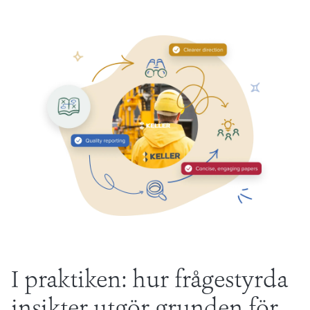
I praktiken: hur frågestyrda
insikter utgör grunden för