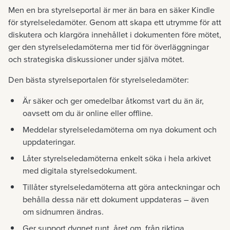
Men en bra styrelseportal är mer än bara en säker Kindle
för styrelseledamöter. Genom att skapa ett utrymme för att
diskutera och klargöra innehållet i dokumenten före mötet,
ger den styrelseledamöterna mer tid för överläggningar
och strategiska diskussioner under själva mötet.
Den bästa styrelseportalen för styrelseledamöter:
Är säker och ger omedelbar åtkomst vart du än är,
oavsett om du är online eller offline.
Meddelar styrelseledamöterna om nya dokument och
uppdateringar.
Låter styrelseledamöterna enkelt söka i hela arkivet
med digitala styrelsedokument.
Tillåter styrelseledamöterna att göra anteckningar och
behålla dessa när ett dokument uppdateras – även
om sidnumren ändras.
Ger support dygnet runt, året om, från riktiga