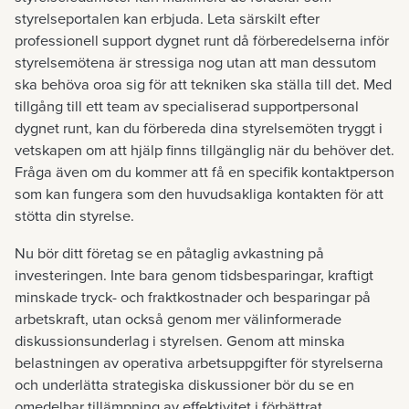
styrelseportalen kan erbjuda. Leta särskilt efter
professionell support dygnet runt då förberedelserna inför
styrelsemötena är stressiga nog utan att man dessutom
ska behöva oroa sig för att tekniken ska ställa till det. Med
tillgång till ett team av specialiserad supportpersonal
dygnet runt, kan du förbereda dina styrelsemöten tryggt i
vetskapen om att hjälp finns tillgänglig när du behöver det.
Fråga även om du kommer att få en specifik kontaktperson
som kan fungera som den huvudsakliga kontakten för att
stötta din styrelse.
Nu bör ditt företag se en påtaglig avkastning på
investeringen. Inte bara genom tidsbesparingar, kraftigt
minskade tryck- och fraktkostnader och besparingar på
arbetskraft, utan också genom mer välinformerade
diskussionsunderlag i styrelsen. Genom att minska
belastningen av operativa arbetsuppgifter för styrelserna
och underlätta strategiska diskussioner bör du se en
omedelbar tillämpning av effektivitet i förbättrat