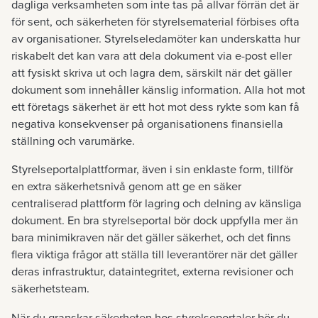
dagliga verksamheten som inte tas på allvar förrän det är
för sent, och säkerheten för styrelsematerial förbises ofta
av organisationer. Styrelseledamöter kan underskatta hur
riskabelt det kan vara att dela dokument via e-post eller
att fysiskt skriva ut och lagra dem, särskilt när det gäller
dokument som innehåller känslig information. Alla hot mot
ett företags säkerhet är ett hot mot dess rykte som kan få
negativa konsekvenser på organisationens finansiella
ställning och varumärke.
Styrelseportalplattformar, även i sin enklaste form, tillför
en extra säkerhetsnivå genom att ge en säker
centraliserad plattform för lagring och delning av känsliga
dokument. En bra styrelseportal bör dock uppfylla mer än
bara minimikraven när det gäller säkerhet, och det finns
flera viktiga frågor att ställa till leverantörer när det gäller
deras infrastruktur, dataintegritet, externa revisioner och
säkerhetsteam.
När du granskar säkerheten hos styrelseportaler bör du